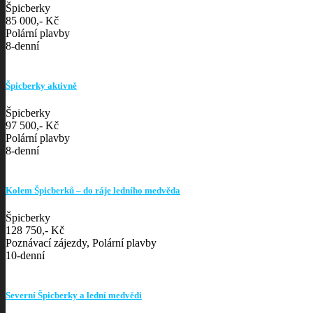
Špicberky
85 000,- Kč
Polární plavby
8-denní
Špicberky aktivně
Špicberky
97 500,- Kč
Polární plavby
8-denní
Kolem Špicberků – do ráje ledního medvěda
Špicberky
128 750,- Kč
Poznávací zájezdy, Polární plavby
10-denní
Severní Špicberky a lední medvědi