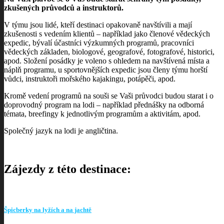
zkušených průvodců a instruktorů.
V týmu jsou lidé, kteří destinaci opakovaně navštívili a mají
zkušenosti s vedením klientů – například jako členové vědeckých
expedic, bývalí účastníci výzkumných programů, pracovníci
vědeckých základen, biologové, geografové, fotografové, historici,
apod. Složení posádky je voleno s ohledem na navštívená místa a
náplň programu, u sportovnějších expedic jsou členy týmu horští
vůdci, instruktoři mořského kajakingu, potápěči, apod.
Kromě vedení programů na souši se Vaši průvodci budou starat i o
doprovodný program na lodi – například přednášky na odborná
témata, breefingy k jednotlivým programům a aktivitám, apod.
Společný jazyk na lodi je angličtina.
Zájezdy z této destinace:
Špicberky na lyžích a na jachtě