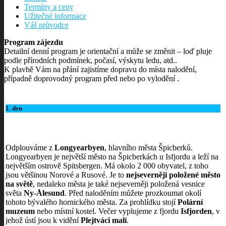
Termíny a ceny
Užitečné informace
Váš průvodce
Program zájezdu
Detailní denní program je orientační a může se změnit – loď pluje
podle přírodních podmínek, počasí, výskytu ledu, atd..
K plavbě Vám na přání zajistíme dopravu do místa nalodění,
případně doprovodný program před nebo po vylodění .
1. den
Odplouváme z
Longyearbyen
, hlavního města Špicberků.
Longyearbyen je největší město na Špicberkách u Isfjordu a leží na
největším ostrově Spitsbergen. Má okolo 2 000 obyvatel, z toho
jsou většinou Norové a Rusové. Je to
nejseverněji položené město
na světě
, nedaleko města je také nejseverněji položená vesnice
světa
Ny-Ålesund
. Před naloděním můžete prozkoumat okolí
tohoto bývalého hornického města. Za prohlídku stojí
Polární
muzeum
nebo místní kostel. Večer vyplujeme z fjordu
Isfjorden
, v
jehož ústí jsou k vidění
Plejtváci malí
.