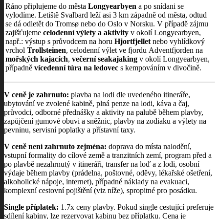
Ráno připlujeme do města
Longyearbyen
a po snídani se
vylodíme. Letiště Svalbard leží asi 3 km západně od města, odtud
se dá odletět do Tromsø nebo do Oslo v Norsku. V případě zájmu
zajišťujeme
celodenní výlety a aktivity
v okolí Longyearbyen,
např.: výstup s průvodcem na horu
Hjortfjellet
nebo vyhlídkový
vrchol
Trollsteinen
, celodenní výlet ve fjordu Adventfjorden na
mořských kajacích
,
večerní seakajaking
v okolí Longyearbyen,
případně
vícedenní túra na ledovec
s kempováním v divočině.
V ceně je zahrnuto:
plavba na lodi dle uvedeného itineráře,
ubytování ve zvolené kabině, plná penze na lodi, káva a čaj,
průvodci, odborné přednášky a aktivity na palubě během plavby,
zapůjčení gumové obuvi a sněžnic, plavby na zodiaku a výlety na
pevninu, servisní poplatky a přístavní taxy.
V ceně není zahrnuto zejména:
doprava do místa nalodění,
vstupní formality do cílové země a tranzitních zemí, program před a
po plavbě nezahrnutý v itineráři, transfer na loď a z lodi, osobní
výdaje během plavby (prádelna, poštovné, oděvy, lékařské ošetření,
alkoholické nápoje, internet), případné náklady na evakuaci,
komplexní cestovní pojištění (viz níže), spropitné pro posádku.
Single příplatek:
1.7x ceny plavby. Pokud single cestující preferuje
sdílení kabiny, lze rezervovat kabinu bez příplatku. Cena je