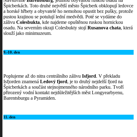
Navštívíme
Barentsburg
, jedinou obývanou ruskou osadu na
Špicberkách. Toto druhé největší město Špicberk obklopují ledovce
a horské hřbety a obyvatelé ho nemohou opustit bez pušky, protože
pustou krajinou se potulují lední medvědi. Poté se vydáme do
zálivu
Colesbukta
, kde najdeme opuštěnou ruskou hornickou
osadu. Na severním okraji Colesbukty stojí
Rusanova chata
, která
slouží jako minimuzeum.
9.-10. den
Poplujeme až do nitra centrálního zálivu
Isfjord
. V překladu
Isfjorden znamená
Ledový fjord
, je to druhý nejdelší fjord na
Špicberkách a součást stejnojmenného národního parku. Tvoří
přirozený vodní kontakt nejdůležitějších měst Longyearbyenu,
Barentsburgu a Pyramiden.
11. den