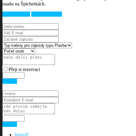
osadu na Špicberkách.
Chci rezervaci
Více o destinaci
Přeji si rezervaci
Odeslat
Odeslat
Itinerář