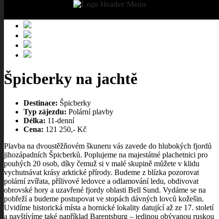
Špicberky na jachtě
Destinace:
Špicberky
Typ zájezdu:
Polární plavby
Délka:
11-denní
Cena:
121 250,- Kč
Plavba na dvoustěžňovém škuneru vás zavede do hlubokých fjordů
jihozápadních Špicberků. Poplujeme na majestátné plachetnici pro
pouhých 20 osob, díky čemuž si v malé skupině můžete v klidu
vychutnávat krásy arktické přírody. Budeme z blízka pozorovat
polární zvířata, přílivové ledovce a odlamování ledu, obdivovat
obrovské hory a uzavřené fjordy oblasti Bell Sund. Vydáme se na
pobřeží a budeme postupovat ve stopách dávných lovců kožešin.
Uvidíme historická místa a hornické lokality datující až ze 17. století
a navštívíme také například Barentsburg – jedinou obývanou ruskou