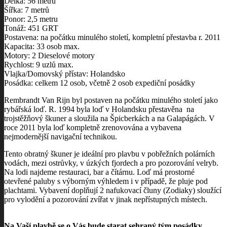
Délka: 56 metrů
Šířka: 7 metrů
Ponor: 2,5 metru
Tonáž: 451 GRT
Postavena: na počátku minulého století, kompletní přestavba r. 2011
Kapacita: 33 osob max.
Motory: 2 Dieselové motory
Rychlost: 9 uzlů max.
Vlajka/Domovský přístav: Holandsko
Posádka: celkem 12 osob, včetně 2 osob expediční posádky
Rembrandt Van Rijn byl postaven na počátku minulého století jako
rybářská loď. R. 1994 byla loď v Holandsku přestavěna na
trojstěžňový škuner a sloužila na Špicberkách a na Galapágách. V
roce 2011 byla loď kompletně zrenovována a vybavena
nejmodernější navigační technikou.
Tento obratný škuner je ideální pro plavbu v pobřežních polárních
vodách, mezi ostrůvky, v úzkých fjordech a pro pozorování velryb.
Na lodi najdeme restauraci, bar a čítárnu. Loď má prostorné
otevřené paluby s výborným výhledem i v případě, že pluje pod
plachtami. Vybavení doplňují 2 nafukovací čluny (Zodiaky) sloužící
pro vylodění a pozorování zvířat v jinak nepřístupných místech.
Na Vaší plavbě se o Vás bude starat sehraný tým posádky,