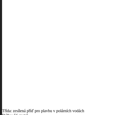
Třída: zesílená příď pro plavbu v polárních vodách