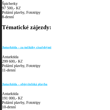
Špicberky
97 500,- Kč
Polární plavby, Fototripy
8-denní
Tématické zájezdy:
Antarktida – za tučňáky císařskými
Antarktida
299 600,- Kč
Polární plavby, Fototripy
11-denní
Antarktida – objevitelská plavba
Antarktida
191 000,- Kč
Polární plavby, Fototripy
10-denní