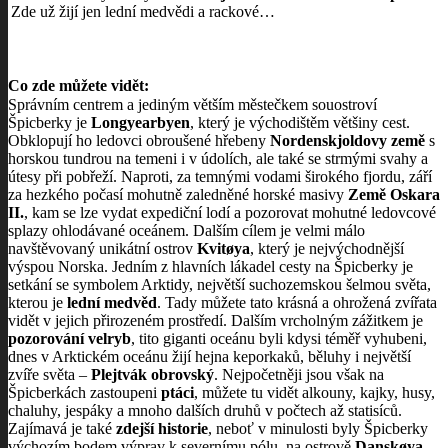
Zde už žijí jen lední medvědi a rackové…
Co zde můžete vidět:
Správním centrem a jediným větším městečkem souostroví
Špicberky je
Longyearbyen
, který je východištěm většiny cest.
Obklopují ho ledovci obroušené hřebeny
Nordenskjoldovy země
s
horskou tundrou na temeni i v údolích, ale také se strmými svahy a
útesy při pobřeží. Naproti, za temnými vodami širokého fjordu, září
za hezkého počasí mohutně zaledněné horské masivy
Země Oskara
II.
, kam se lze vydat expediční lodí a pozorovat mohutné ledovcové
splazy ohlodávané oceánem. Dalším cílem je velmi málo
navštěvovaný unikátní ostrov
Kvitøya
, který je nejvýchodnější
výspou Norska. Jedním z hlavních lákadel cesty na Špicberky je
setkání se symbolem Arktidy, největší suchozemskou šelmou světa,
kterou je
lední medvěd
. Tady můžete tato krásná a ohrožená zvířata
vidět v jejich přirozeném prostředí. Dalším vrcholným zážitkem je
pozorování velryb
, tito giganti oceánu byli kdysi téměř vyhubeni,
dnes v Arktickém oceánu žijí hejna keporkaků, běluhy i největší
zvíře světa –
Plejtvák obrovský
. Nejpočetněji jsou však na
Špicberkách zastoupeni
ptáci
, můžete tu vidět alkouny, kajky, husy,
chaluhy, jespáky a mnoho dalších druhů v počtech až statisíců.
Zajímavá je také
zdejší historie
, neboť v minulosti byly Špicberky
výchozím bodem výprav k severnímu pólu, na ostrově
Danskøya