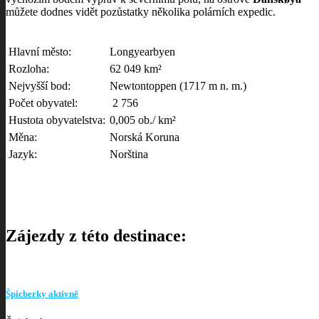
můžete dodnes vidět pozůstatky několika polárních expedic.
Hlavní město:
Longyearbyen
Rozloha:
62 049 km²
Nejvyšší bod:
Newtontoppen (1717 m n. m.)
Počet obyvatel:
2 756
Hustota obyvatelstva:
0,005 ob./ km²
Měna:
Norská Koruna
Jazyk:
Norština
Zájezdy z této destinace:
Špicberky aktivně