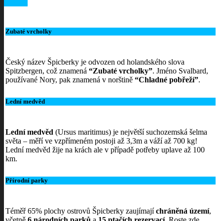
Odeslat
Zubaté vrcholky
Český název Špicberky je odvozen od holandského slova
Spitzbergen, což znamená
“Zubaté vrcholky”
. Jméno Svalbard,
používané Nory, pak znamená v norštině
“Chladné pobřeží”
.
Lední medvěd
Lední medvěd
(Ursus maritimus) je největší suchozemská šelma
světa – měří ve vzpřímeném postoji až 3,3m a váží až 700 kg!
Lední medvěd žije na krách ale v případě potřeby uplave až 100
km.
Přírodní parky
Téměř 65% plochy ostrovů Špicberky zaujímají
chráněná území
,
včetně
6 národních parků
a
15 ptačích rezervací
. Roste zde