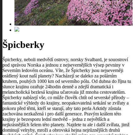
Špicberky
Špicberky, neboli medvědí ostrovy, norsky Svalbard, je souostroví
pod správou Norska a jednou z nejsevernějších výsep pevniny v
Severním ledovém oceánu. Víte, že Špicberky jsou nejseverněji
osídlený kout naší planety? Nacházejí se daleko za polárním
kruhem, pouhých 1000 km od severního pólu. Od dubna do října tu
slunce krajinu ozařuje 24hodin denně a zdejší dramatická i
melancholická bezlesá krajina učarovala již mnoha cestovatelům.
Špicberky nabízejí vše, co může člověk chtít od severské přírody –
fantastické výhledy do krajiny, neopakovatelná setkání se zvířaty a
pokoru před těmi, kteří se starají, aby tato perla Arktidy zůstala
zachována nezkažená i pro další generace. Pravým králem této
krajiny je bezesporu lední medvěd – jedna z největších a
nejkrásnějších šelem této planety. Najdete tu ale i další zvířata, jimž
dominují velryby, mroži a obrovská hejna nejrůznějších druhů