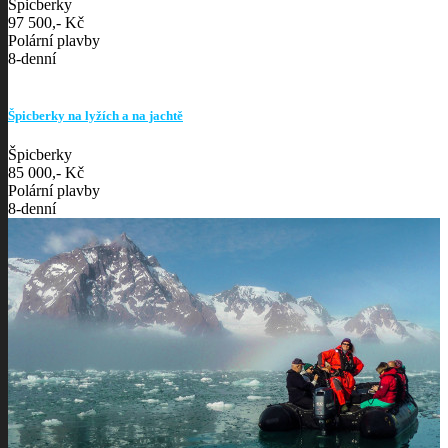
Špicberky
97 500,- Kč
Polární plavby
8-denní
Špicberky na lyžích a na jachtě
Špicberky
85 000,- Kč
Polární plavby
8-denní