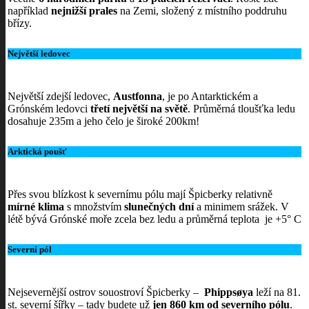
například
nejnižší prales
na Zemi, složený z místního poddruhu
břízy.
Největší ledovec
Největší zdejší ledovec,
Austfonna
, je po Antarktickém a
Grónském ledovci
třetí největší na světě
. Průměrná tloušťka ledu
dosahuje 235m a jeho čelo je široké 200km!
Arktická poušť
Přes svou blízkost k severnímu pólu mají Špicberky relativně
mírné klima
s množstvím
slunečných dní
a minimem srážek. V
létě bývá Grónské moře zcela bez ledu a průměrná teplota je +5° C
Severní pól
Nejsevernější ostrov souostroví Špicberky –
Phippsøya
leží na 81.
st. severní šířky – tady budete už
jen 860 km od severního pólu
.