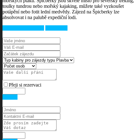
mořských ptáků. Špicberky jsou skvělé místo pro severský treking,
toulky tundrou nebo mořský kajaking, můžete také vyzkoušet
potápění nebo fotit lední medvědy. Zájezd na Špicberky lze
absolvovat i na palubě expediční lodi.
Zájezdy do destinace
Mám dotaz
Přeji si rezervaci
Odeslat